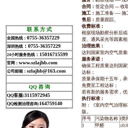
合同：
签定合同 --- 
施工：
施工准备 ---- 施
售后：
质量跟踪。
收费标准：
联 系 方 式
根据现场勘察分析后或
0755-36357229
全国热线：
度、通风采光等因素相
：0755-36357229
治理效果：
深圳热线
达到国家室内空气质量标准GB
15016715599
：
24小时服务热线
服务承诺：
www.szlajhb.com
官网：
确保工程质量达到国家室
szlajhb@163.com
公司邮箱：
达标；
质量承保期十五年，承
免费至工程达标；
QQ 咨 询
若有新的服务需求，优
3115972945
QQ客服
:
执行标准：
164759140
QQ
:
检测治理咨询
附：《室内空气治理标准》：
版。
序号
污染物名称
I类
1
甲醛
≤0