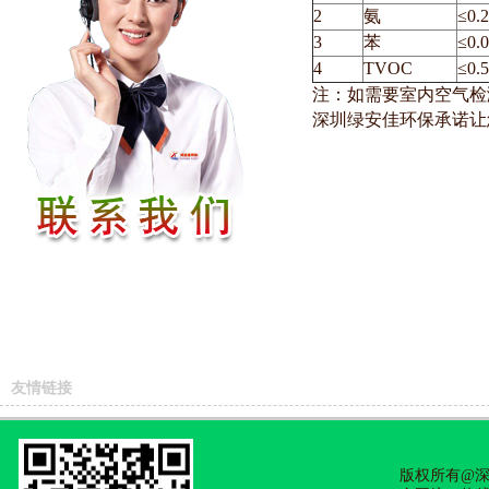
2
氨
≤0
3
苯
≤0
4
TVOC
≤0
注：如需要室内空气检测
深圳绿安佳环保承诺让
友情链接
深圳新房检测
深圳除甲醛公司
深圳甲醛治理
深圳除甲醛
深圳甲醛权威机构
版权所有@